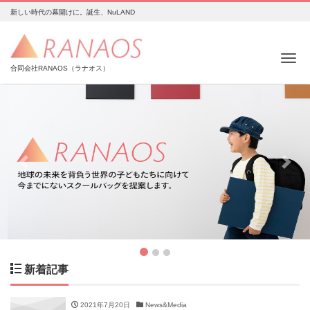
新しい時代の幕開けに。誕生、NuLAND
Me
合同会社RANAOS（ラナオス）
Previous
Next
新着記事
2021年7月20日
News&Media