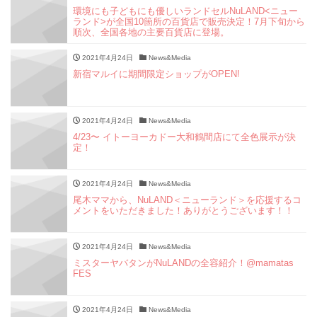
環境にも子どもにも優しいランドセルNuLAND<ニュー
ランド>が全国10箇所の百貨店で販売決定！7月下旬から
順次、全国各地の主要百貨店に登場。
2021年4月24日
News&Media
新宿マルイに期間限定ショップがOPEN!
2021年4月24日
News&Media
4/23〜 イトーヨーカドー大和鶴間店にて全色展示が決
定！
2021年4月24日
News&Media
尾木ママから、NuLAND＜ニューランド＞を応援するコ
メントをいただきました！ありがとうございます！！
2021年4月24日
News&Media
ミスターヤバタンがNuLANDの全容紹介！@mamatas
FES
2021年4月24日
News&Media