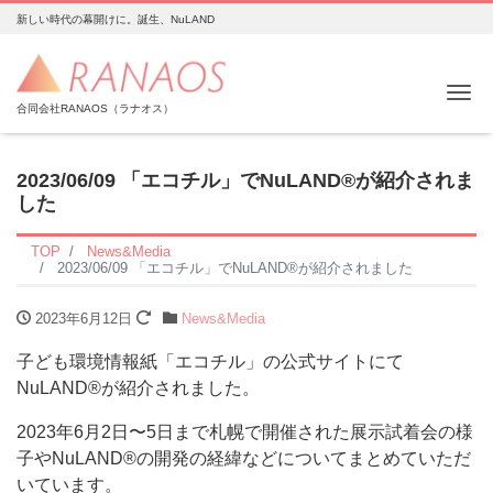
新しい時代の幕開けに。誕生、NuLAND
Me
合同会社RANAOS（ラナオス）
2023/06/09 「エコチル」でNuLAND®︎が紹介されま
した
TOP
News&Media
2023/06/09 「エコチル」でNuLAND®︎が紹介されました
2023年6月12日
News&Media
子ども環境情報紙「エコチル」の公式サイトにて
NuLAND®︎が紹介されました。
2023年6月2日〜5日まで札幌で開催された展示試着会の様
子やNuLAND®︎の開発の経緯などについてまとめていただ
いています。