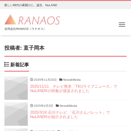
新しい時代の幕開けに。誕生、NuLAND
Me
合同会社RANAOS（ラナオス）
投稿者:
直子岡本
新着記事
2025年11月20日
News&Media
2025/11/11 テレビ熊本「TKUライブニュース」で
NuLAND®の特集が放送されました
2025年4月3日
News&Media
2025/3/24 石川テレビ 「石川さんパレット」で
NuLAND®︎が紹介されました